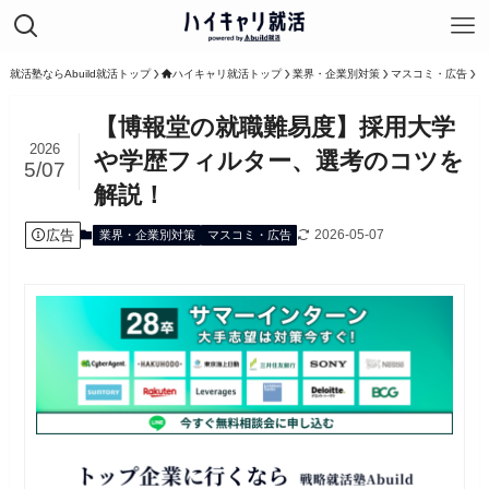
就活塾ならAbuild就活トップ
ハイキャリ就活トップ
業界・企業別対策
マスコミ・広告
【博報堂の就職難易度】採用大学
2026
や学歴フィルター、選考のコツを
5/07
解説！
広告
2026-05-07
業界・企業別対策
マスコミ・広告