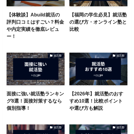
【体験談】Abuild就活の
【福岡の学生必見】就活塾
評判口コミはすごい？料金
の選び方・オンライン塾と
や内定実績を徹底レビュ
比較
ー！
就活塾
就活塾
面接に強い就活塾ランキン
【2026年】就活塾のおす
グ8選！面接対策するなら
すめ10選！比較ポイント
個別指導！
や選び方も解説
就活塾
就活塾