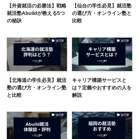
【外資就活の必勝法】戦略
【仙台の学生必見】就活塾
就活塾Abuildが教える5つ
の選び方・オンライン塾と
の秘訣
比較
就活塾
就活塾
【北海道の学生必見】就活
キャリア構築サービスと
塾の選び方・オンライン塾
は？定義やおすすめの人を
と比較
解説
就活塾
就活塾