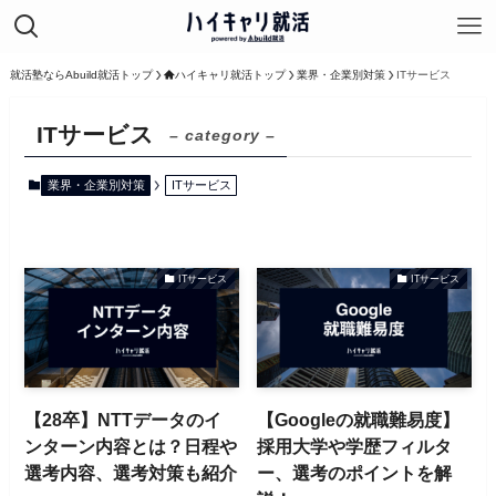
就活塾ならAbuild就活トップ
ハイキャリ就活トップ
業界・企業別対策
ITサービス
ITサービス
– category –
業界・企業別対策
ITサービス
ITサービス
ITサービス
【28卒】NTTデータのイ
【Googleの就職難易度】
ンターン内容とは？日程や
採用大学や学歴フィルタ
選考内容、選考対策も紹介
ー、選考のポイントを解