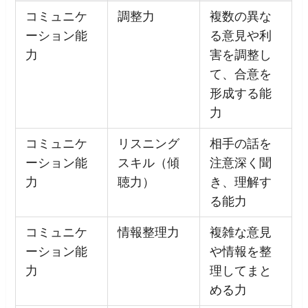
コミュニケ
調整力
複数の異な
ーション能
る意見や利
力
害を調整し
て、合意を
形成する能
力
コミュニケ
リスニング
相手の話を
ーション能
スキル（傾
注意深く聞
力
聴力）
き、理解す
る能力
コミュニケ
情報整理力
複雑な意見
ーション能
や情報を整
力
理してまと
める力