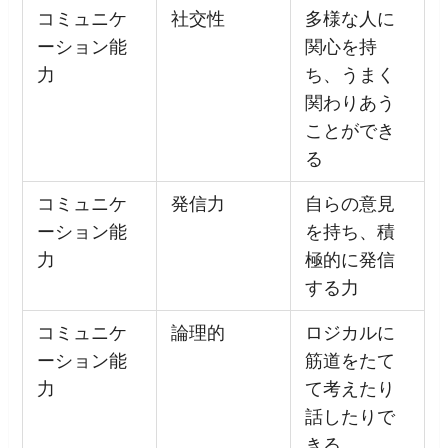
コミュニケ
社交性
多様な人に
ーション能
関心を持
力
ち、うまく
関わりあう
ことができ
る
コミュニケ
発信力
自らの意見
ーション能
を持ち、積
力
極的に発信
する力
コミュニケ
論理的
ロジカルに
ーション能
筋道をたて
力
て考えたり
話したりで
きる