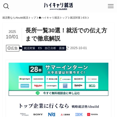
就活塾ならAbuild就活トップ
ハイキャリ就活トップ
就活対策
ES
長所一覧30選！就活での伝え方
2025
10/01
まで徹底解説
広告
2025-10-01
就活対策
ES
自己分析
面接