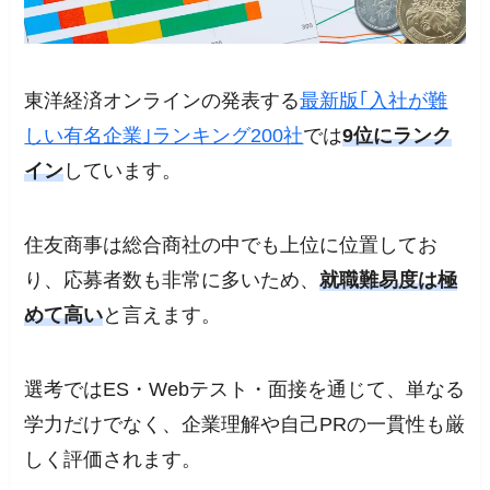
東洋経済オンラインの発表する
最新版｢入社が難
しい有名企業｣ランキング200社
では
9位にランク
イン
しています。
住友商事は総合商社の中でも上位に位置してお
り、応募者数も非常に多いため、
就職難易度は極
めて高い
と言えます。
選考ではES・Webテスト・面接を通じて、単なる
学力だけでなく、企業理解や自己PRの一貫性も厳
しく評価されます。