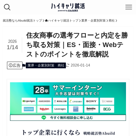
就活塾ならAbuild就活トップ
ハイキャリ就活トップ
業界・企業別対策
商社
住友商事の選考フローと内定を勝
2026
ち取る対策｜ES・面接・Webテ
1/14
ストのポイントを徹底解説
広告
2026-01-14
業界・企業別対策
商社