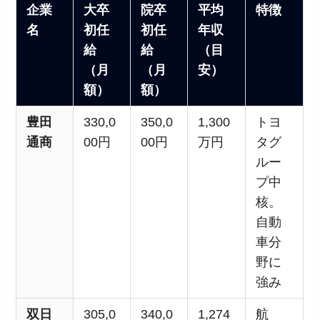
企業
大卒
院卒
平均
特徴
名
初任
初任
年収
給
給
（目
（月
（月
安）
額）
額）
豊田
330,0
350,0
1,300
トヨ
通商
00円
00円
万円
タグ
ルー
プ中
核。
自動
車分
野に
強み
双日
305,0
340,0
1,274
航