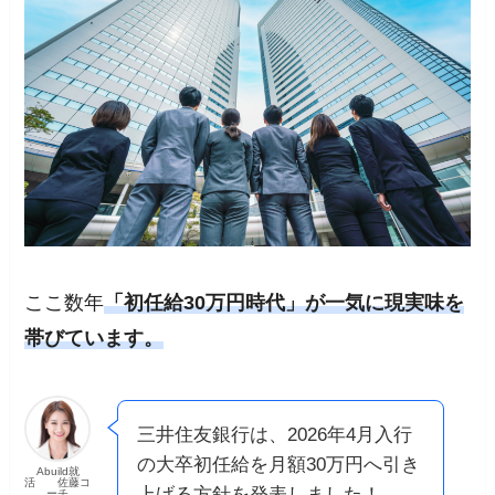
ここ数年
「初任給30万円時代」が一気に現実味を
帯びています。
三井住友銀行は、2026年4月入行
の大卒初任給を月額30万円へ引き
Abuild就
活 佐藤コ
上げる方針を発表しました！
ーチ