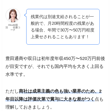
残業代は別途支給されることが一
般的で、月20時間程度の残業があ
Abuild就
活 佐藤コ
る場合、年間で30万〜50万円程度
ーチ
上乗せされることもあります！
豊田通商や双日は初年度年収450万〜520万円前後
が目安ですが、それでも国内平均を大きく上回る
水準です。
ただし
商社は成果主義の色も強い業界のため、2
年目以降は評価次第で賞与に大きな差がつく
点も
理解しておきましょう。