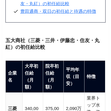
友・丸紅）の初任給比較
豊田通商・双日の初任給と待遇の特徴
五大商社（三菱・三井・伊藤忠・住友・丸
紅）の初任給比較
大卒初
院卒初
平均年
企業
任給
任給
収（目
特徴
名
（月
（月
安）
額）
額）
業界ト
ップ水
三菱
340,00
375,00
2,090万