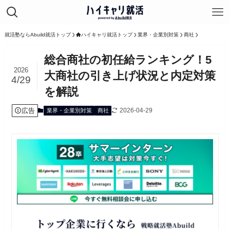
就活塾ならAbuild就活トップ
ハイキャリ就活トップ
業界・企業別対策
商社
総合商社の初任給ランキング！5
2026
大商社の引き上げ状況と内定対策
4/29
を解説
広告
2026-04-29
業界・企業別対策
商社