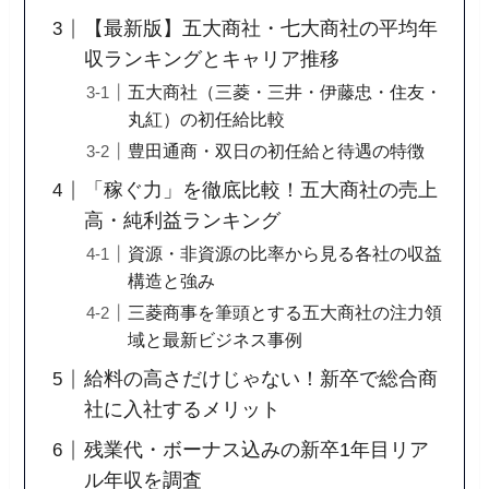
【最新版】五大商社・七大商社の平均年
収ランキングとキャリア推移
五大商社（三菱・三井・伊藤忠・住友・
丸紅）の初任給比較
豊田通商・双日の初任給と待遇の特徴
「稼ぐ力」を徹底比較！五大商社の売上
高・純利益ランキング
資源・非資源の比率から見る各社の収益
構造と強み
三菱商事を筆頭とする五大商社の注力領
域と最新ビジネス事例
給料の高さだけじゃない！新卒で総合商
社に入社するメリット
残業代・ボーナス込みの新卒1年目リア
ル年収を調査