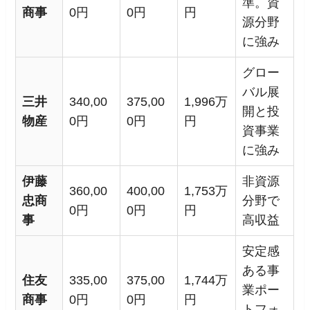
準。資
商事
0円
0円
円
源分野
に強み
グロー
バル展
三井
340,00
375,00
1,996万
開と投
物産
0円
0円
円
資事業
に強み
伊藤
非資源
360,00
400,00
1,753万
忠商
分野で
0円
0円
円
事
高収益
安定感
ある事
住友
335,00
375,00
1,744万
業ポー
商事
0円
0円
円
トフォ