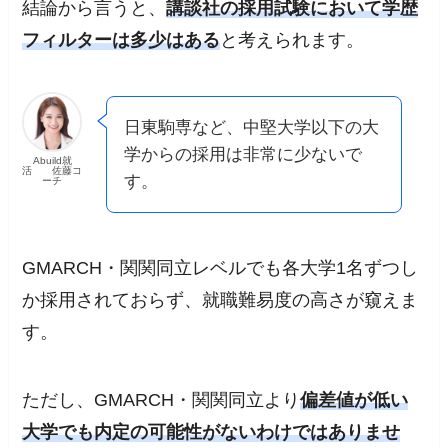
結論から言うと、
講談社の採用試験において学歴
フィルターは多少はある
と考えられます。
日東駒専など、中堅大学以下の大
学からの採用は非常に少ないで
Abuild就
活 佐藤コ
す。
ーチ
GMARCH・関関同立レベルでも各大学1名ずつし
か採用されておらず、就職難易度の高さが窺えま
す。
ただし、GMARCH・関関同立より
偏差値が低い
大学でも内定の可能性がないわけではありませ