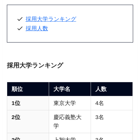
採用大学ランキング
採用人数
採用大学ランキング
順位
大学名
人数
1位
東京大学
4名
2位
慶応義塾大
3名
学