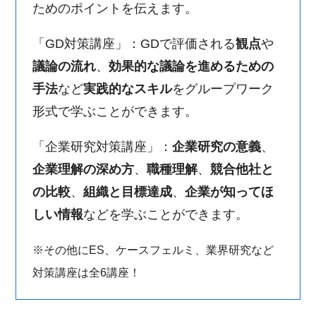
ためのポイントを伝えます。
「GD対策講座」：GDで評価される
観点
や
議論の流れ
、
効果的な議論を進めるための
手法
など
実践的なスキル
をグループワーク
形式で学ぶことができます。
「企業研究対策講座」：
企業研究の意義
、
企業理解の深め方
、
職種理解
、
競合他社と
の比較
、
組織と目標達成
、
企業が知ってほ
しい情報
などを学ぶことができます。
※その他にES、ケースフェルミ、業界研究など
対策講座は全6講座！