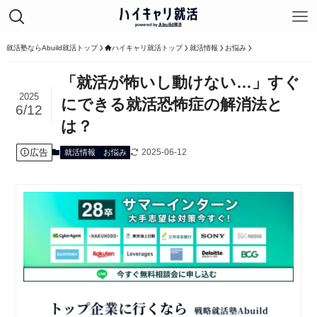
就活塾ならAbuild就活トップ
ハイキャリ就活トップ
就活情報
お悩み
「就活が怖いし動けない…」すぐ
2025
にできる就活恐怖症の解消法と
6/12
は？
広告
2025-06-12
就活情報
お悩み