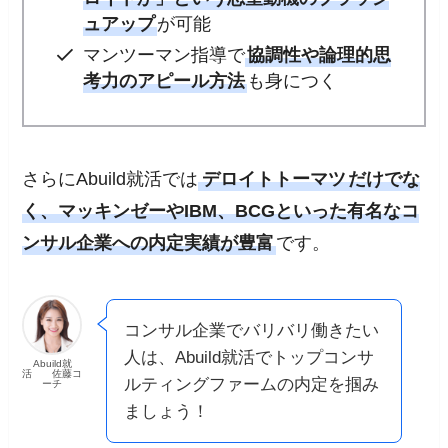
ュアップ
が可能
マンツーマン指導で
協調性や論理的思
考力のアピール方法
も身につく
さらにAbuild就活では
デロイトトーマツ
だけでな
く、マッキンゼーやIBM、BCGといった有名なコ
ンサル企業への内定実績が豊富
です。
コンサル企業でバリバリ働きたい
人は、Abuild就活でトップコンサ
Abuild就
活 佐藤コ
ルティングファームの内定を掴み
ーチ
ましょう！