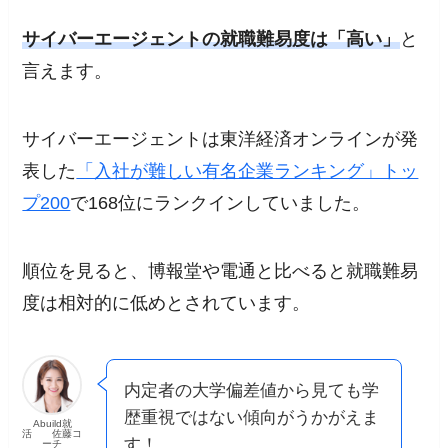
サイバーエージェントの就職難易度は「高い」
と
言えます。
サイバーエージェントは東洋経済オンラインが発
表した
「入社が難しい有名企業ランキング」トッ
プ200
で168位にランクインしていました。
順位を見ると、博報堂や電通と比べると就職難易
度は相対的に低めとされています。
内定者の大学偏差値から見ても学
歴重視ではない傾向がうかがえま
Abuild就
活 佐藤コ
す！
ーチ