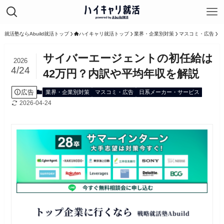
就活塾ならAbuild就活トップ
ハイキャリ就活トップ
業界・企業別対策
マスコミ・広告
サイバーエージェントの初任給は
2026
4/24
42万円？内訳や平均年収を解説
広告
業界・企業別対策
マスコミ・広告
日系メーカー・サービス
2026-04-24