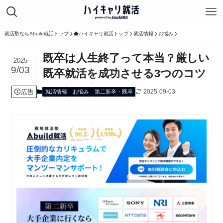
就活塾ならAbuild就活トップ
ハイキャリ就活トップ
就活情報
お悩み
既卒は人生終了って本当？厳しい
2025
9/03
既卒就活を成功させる3つのコツ
広告
2025-09-03
就活情報
お悩み
第二新卒・既卒