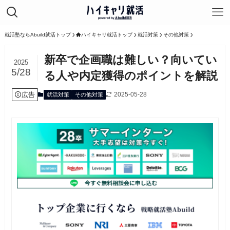
就活塾ならAbuild就活トップ
ハイキャリ就活トップ
就活対策
その他対策
新卒で企画職は難しい？向いてい
2025
5/28
る人や内定獲得のポイントを解説
広告
2025-05-28
就活対策
その他対策