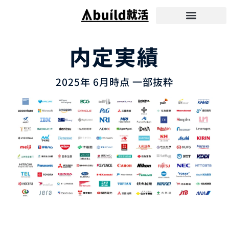
サービス概要
実績・体験談
コース・料金
無料相談はこちら
内定実績
2025年 6月時点 一部抜粋