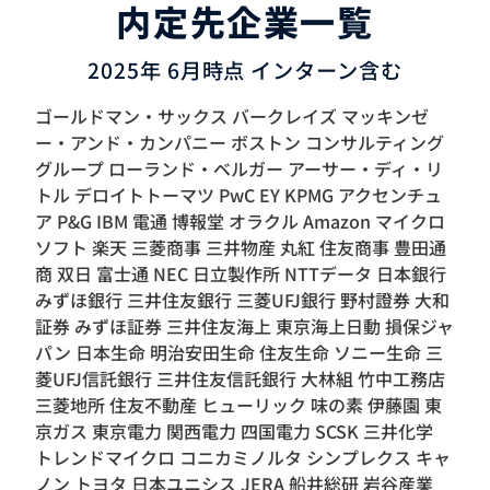
内定先企業一覧
2025年 6月時点 インターン含む
ゴールドマン・サックス バークレイズ マッキンゼ
ー・アンド・カンパニー ボストン コンサルティング
グループ ローランド・ベルガー アーサー・ディ・リ
トル デロイトトーマツ PwC EY KPMG アクセンチュ
ア P&G IBM 電通 博報堂 オラクル Amazon マイクロ
ソフト 楽天 三菱商事 三井物産 丸紅 住友商事 豊田通
商 双日 富士通 NEC 日立製作所 NTTデータ 日本銀行
みずほ銀行 三井住友銀行 三菱UFJ銀行 野村證券 大和
証券 みずほ証券 三井住友海上 東京海上日動 損保ジャ
パン 日本生命 明治安田生命 住友生命 ソニー生命 三
菱UFJ信託銀行 三井住友信託銀行 大林組 竹中工務店
三菱地所 住友不動産 ヒューリック 味の素 伊藤園 東
京ガス 東京電力 関西電力 四国電力 SCSK 三井化学
トレンドマイクロ コニカミノルタ シンプレクス キャ
ノン トヨタ 日本ユニシス JERA 船井総研 岩谷産業