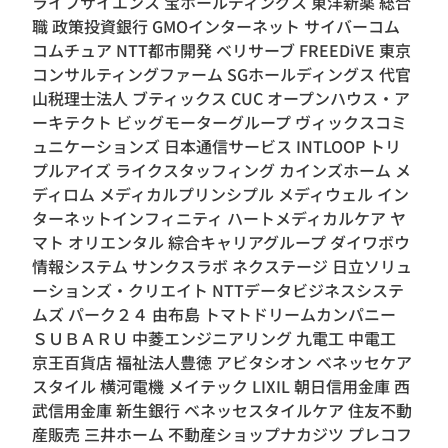
ライフサイエンス 宝ホールディングス 東洋新薬 総合
職 政策投資銀行 GMOインターネット サイバーコム
コムチュア NTT都市開発 ベリサーブ FREEDiVE 東京
コンサルティングファーム SGホールディングス 代官
山税理士法人 ブティックス CUC オープンハウス・ア
ーキテクト ビッグモーターグループ ヴィックスコミ
ュニケーションズ 日本通信サービス INTLOOP トリ
プルアイズ ライクスタッフィング カインズホーム メ
ディロム メディカルプリンシプル メディウェル イン
ターネットインフィニティ ハートメディカルケア ヤ
マト オリエンタル 綜合キャリアグループ ダイワボウ
情報システム サンクスラボ ネクステージ 日立ソリュ
ーションズ・クリエイト NTTデータビジネスシステ
ムズ パーク２４ 由布島 トマトドリームカンパニー
ＳＵＢＡＲＵ 中菱エンジニアリング 九電工 中電工
京王百貨店 福祉法人豊徳 アビタシオン ベネッセケア
スタイル 横河電機 メイテック LIXIL 朝日信用金庫 西
武信用金庫 新生銀行 ベネッセスタイルケア 住友不動
産販売 三井ホーム 不動産ショップナカジツ プレコフ