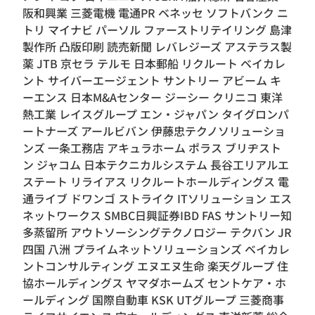
阪和興業 三菱電機 電通PR ベネッセ ソフトバンク ニ
トリ マイナビ パーソル ファーストリテイリング 島津
製作所 凸版印刷 読売新聞 レバレジーズ アステラス製
薬 JTB 京セラ テルモ 日本郵船 リクルート ベイカレ
ント サイバーエージェント サントリー アビーム キ
ーエンス 日本M&Aセンター ジーシー クリニコ 東洋
熱工業 レイスグループ エン・ジャパン タイグロンパ
ートナーズ アールビバン 伊藤忠テクノソリューショ
ンズ 一条工務店 アキュラホーム ポラス ブリヂスト
ン ジャコム 日本テクニカルシステム 長谷工リアルエ
ステート リライアス リクルートホールディングス 電
通ライブ ドワンゴ ストライク ITソリューション エス
ネットワークス SMBC日興証券IBD FAS サントリー知
多蒸留所 アウトソーシングテクノロジー テクバン JR
四国 八洲 プライムネットソリューションズ ベイカレ
ントコンサルティング エヌエヌ生命 楽天グループ 住
協ホールディングス ヤマダホームズ セントケア・ホ
ールディング 国際自動車 KSK UTグループ 三菱商事