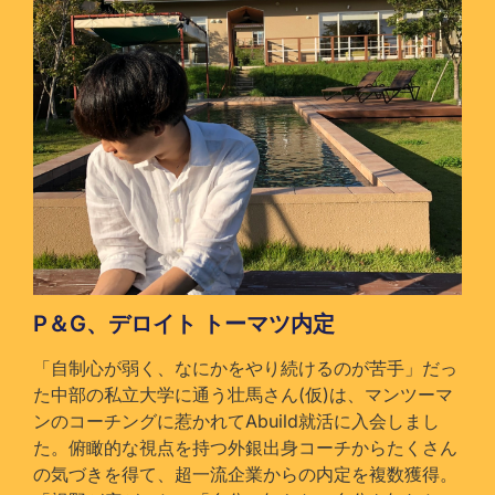
P＆G、デロイト トーマツ内定
「自制心が弱く、なにかをやり続けるのが苦手」だっ
た中部の私立大学に通う壮馬さん(仮)は、マンツーマ
ンのコーチングに惹かれてAbuild就活に入会しまし
た。俯瞰的な視点を持つ外銀出身コーチからたくさん
の気づきを得て、超一流企業からの内定を複数獲得。