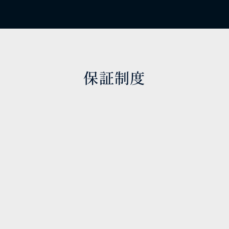
保証制度
安心してご受講いただける内定保証制度がござい
ます。カリキュラムに自信があるからこその保証と
なっています。
料金案内
カリキュラムによって異なります。