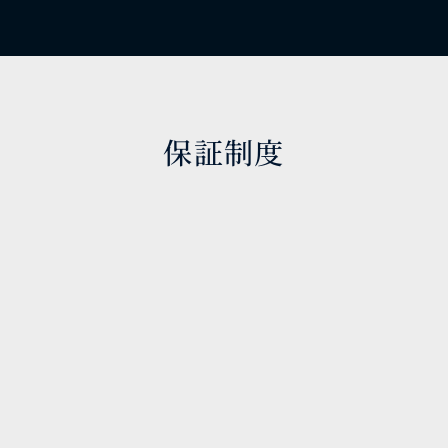
保証制度
安心してご受講いただける内定保証制度がござい
ます。カリキュラムに自信があるからこその保証と
なっています。
料金案内
カリキュラムによって異なります。